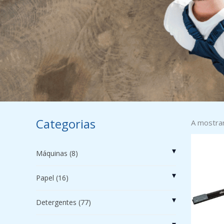
Categorias
A mostra
▾
Máquinas
(8)
▾
Papel
(16)
▾
Detergentes
(77)