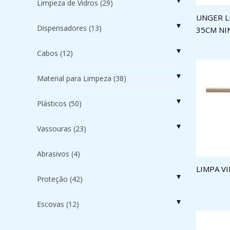
▾
Limpeza de Vidros
(29)
UNGER L
▾
Dispensadores
(13)
35CM NI
▾
Cabos
(12)
▾
Material para Limpeza
(38)
▾
Plásticos
(50)
▾
Vassouras
(23)
Abrasivos
(4)
LIMPA V
▾
Proteção
(42)
▾
Escovas
(12)