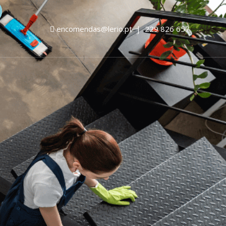
encomendas@lerio.pt
|
229 826 657