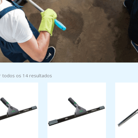
Ordenado
por
r todos os 14 resultados
mais
recentes