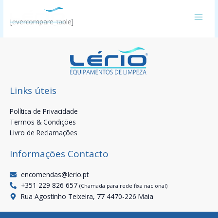
Skip
to
[evercompare_table]
content
Links úteis
Política de Privacidade
Termos & Condições
Livro de Reclamações
Informações Contacto
encomendas@lerio.pt
+351 229 826 657
(Chamada para rede fixa nacional)
Rua Agostinho Teixeira, 77 4470-226 Maia