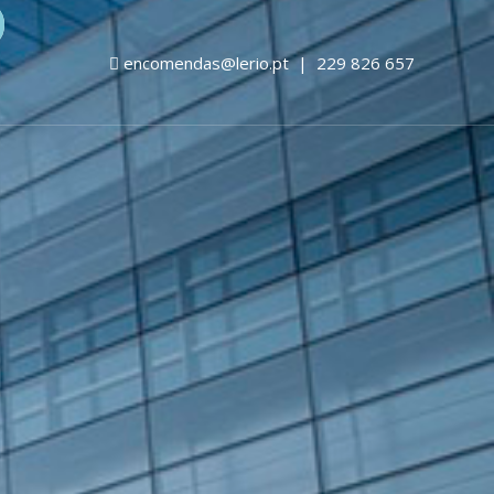
encomendas@lerio.pt
|
229 826 657