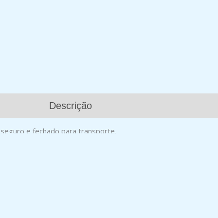
Descrição
seguro e fechado para transporte.
DESENTUPIDOR C/ FOLE