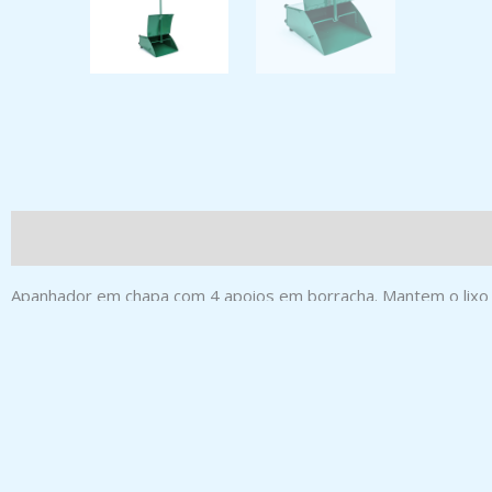
Apanhador em chapa com 4 apoios em borracha. Mantem o lixo 
Produtos Relacionados
BALDE BICO 8 L COR