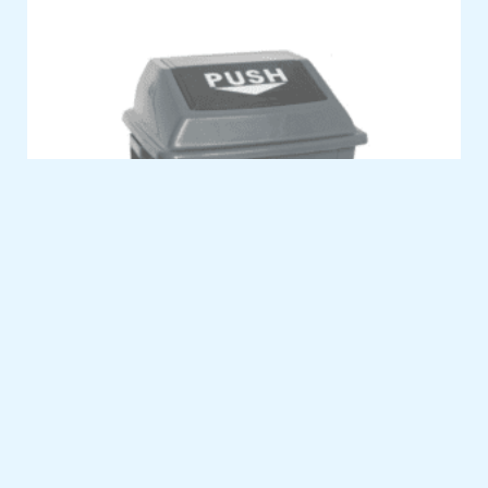
BALDE 25 L C/ PEGA E TAMPA BASCULANTE