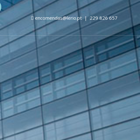
encomendas@lerio.pt
|
229 826 657