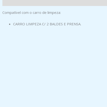
Compatível com o carro de limpeza:
CARRO LIMPEZA C/ 2 BALDES E PRENSA.
Produtos Relacionados
BALDE BICO 8 L CO
CARRO LIMPEZA C/ 2 BALDES E
PRENSA