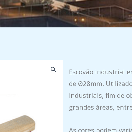
Escovão industrial 
de Ø28mm. Utilizado
industriais, fim de o
grandes áreas, entre
As cores podem varia