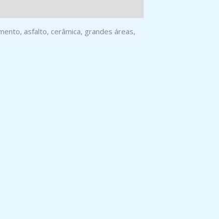
mento, asfalto, cerâmica, grandes áreas,
RECARGA LAVA CARRO ESPECIAL