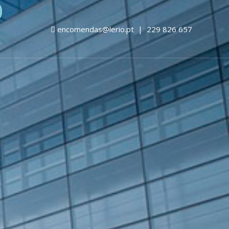
encomendas@lerio.pt
|
229 826 657