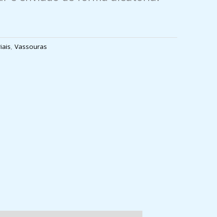
iais
,
Vassouras