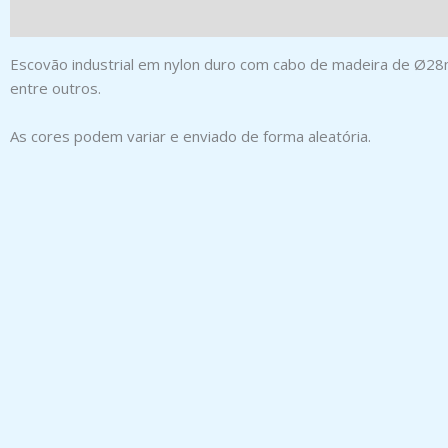
Escovão industrial em nylon duro com cabo de madeira de Ø28mm.
entre outros.
As cores podem variar e enviado de forma aleatória.
Produtos Relacionados
ESCOVÃO DE ESTRADA INCLINADO
RECARGA VASSOUR
NYLON
ECONÓMICA