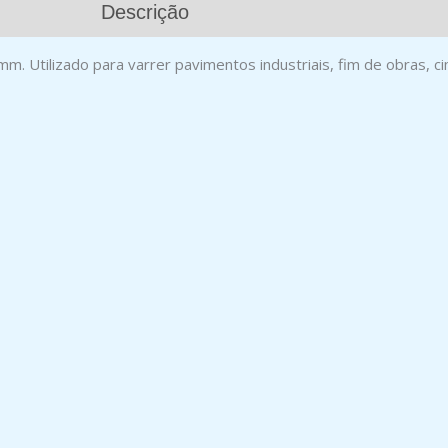
Descrição
 Utilizado para varrer pavimentos industriais, fim de obras, ci
A PRETA
RECARGA VASSOURA CORES
ESPECIAL