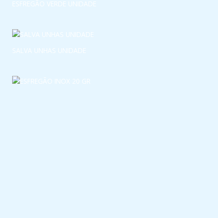
ESFREGÃO VERDE UNIDADE
SALVA UNHAS UNIDADE
ESFREGÃO INOX 20 GR
Links úteis
Política de Privacidade
Termos & Condições
Livro de Reclamações