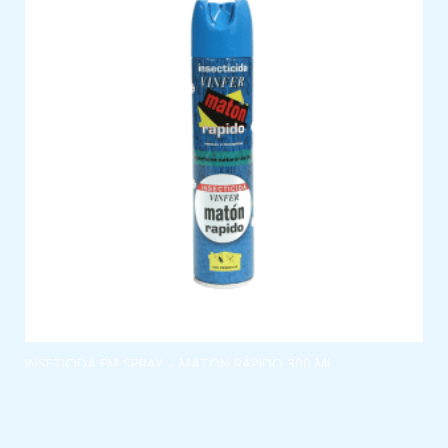
INSETICIDA EM SPRAY – MATON RÁPIDO 300 ML