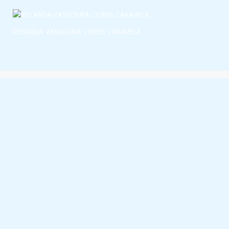
RECARGA VASSOURA CORES CARAVELA
Links úteis
Política de Privacidade
Termos & Condições
Livro de Reclamações
Informações Contacto
encomendas@lerio.pt
+351 229 826 657
(Chamada para rede fixa nacional)
Rua Agostinho Teixeira, 77 4470-226 Maia