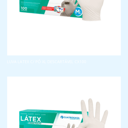
LUVA LATEX C/ PÓ XL DESCARTÁVEL CX100