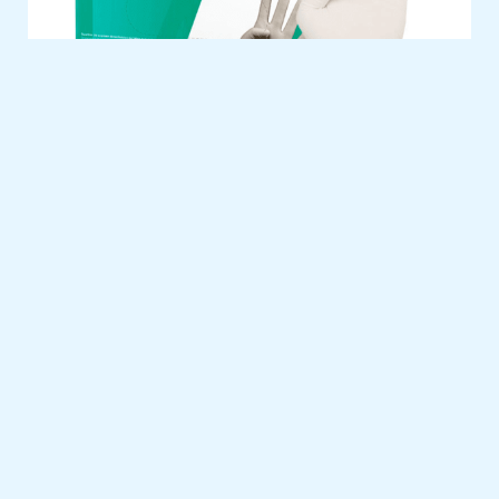
LUVA LATEX C/ PÓ S DESCARTÁVEL CX100
LUVA PELE VACA Nº 7
LUVA MENAGE LATEX L