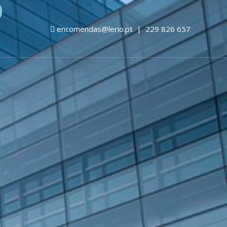
encomendas@lerio.pt
|
229 826 657