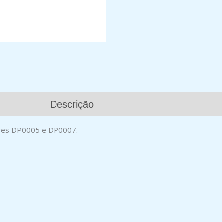
Descrição
ores DP0005 e DP0007.