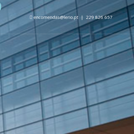
encomendas@lerio.pt
|
229 826 657