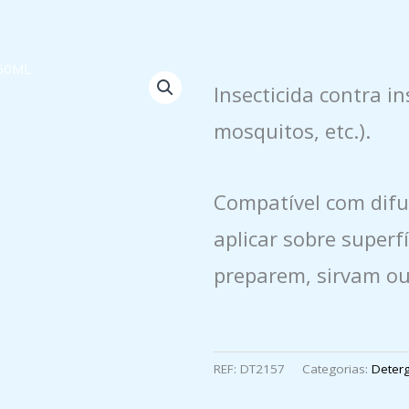
Insecticida contra i
mosquitos, etc.).
Compatível com difu
aplicar sobre superf
preparem, sirvam o
REF:
DT2157
Categorias:
Deter