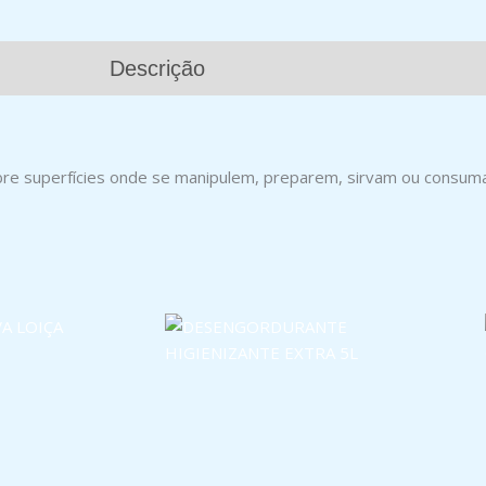
Descrição
bre superfícies onde se manipulem, preparem, sirvam ou consum
LOIÇA MÁQUINA
DESENGORDURANTE HIGIENIZANTE
EXTRA 5L