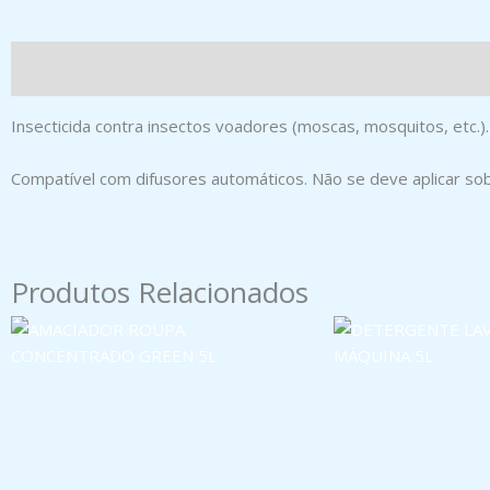
Insecticida contra insectos voadores (moscas, mosquitos, etc.).
Compatível com difusores automáticos. Não se deve aplicar so
Produtos Relacionados
AMACIADOR ROUPA CONCENTRADO
DETERGENTE LAVA 
GREEN 5L
5L