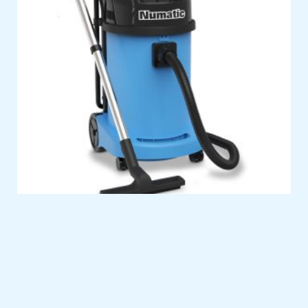
NUMATIC ASPIRADOR PÓ E LIQUIDO WV470
NUMATIC SACOS DE ASPIRADOR HEPA-FLO 10UN