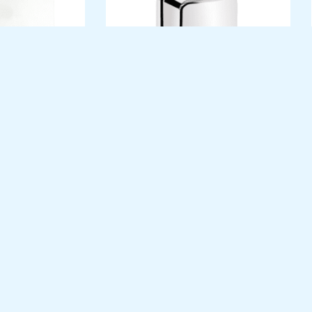
LHETES INOX
SABONETEIRA INOX 1L
Links úteis
In
Política de Privacidade
Termos & Condições
Livro de Reclamações