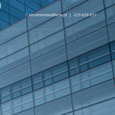
encomendas@lerio.pt
|
229 826 657