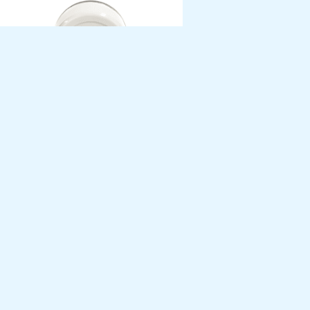
PORTA ROLOS DOMÉSTICO
formações Contacto
encomendas@lerio.pt
+351 229 826 657
(Chamada para rede fixa nacional)
Rua Agostinho Teixeira, 77 4470-226 Maia